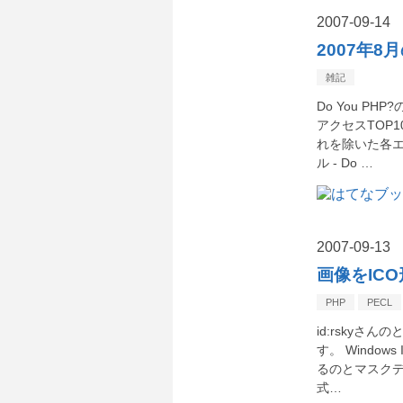
2007
-
09
-
14
2007年8
雑記
Do You P
アクセスTOP
れを除いた各エ
ル - Do …
2007
-
09
-
13
画像をIC
PHP
PECL
id:rsky
す。 Windo
るのとマスクデ
式…