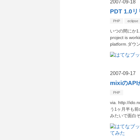
2007
-
09
-
18
PDT 1.0
PHP
eclipse
いつの間にか1.0
project is wor
platform.ダウ
2007
-
09
-
17
mixiのAP
PHP
via. http://i
う1ヶ月半も前
みたいで面白そ