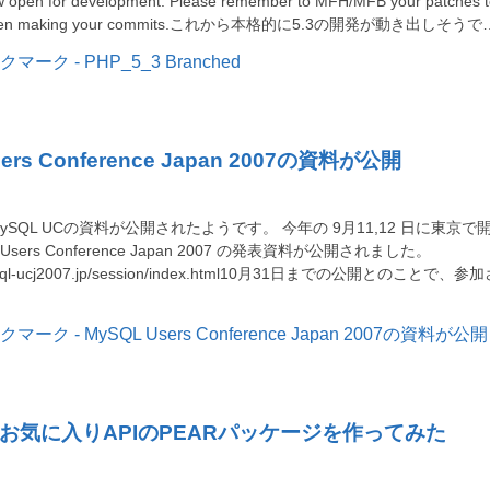
w open for development. Please remember to MFH/MFB your patches 
h when making your commits.これから本格的に5.3の開発が動き出しそうで
ers Conference Japan 2007の資料が公開
SQL UCの資料が公開されたようです。 今年の 9月11,12 日に東京で
Users Conference Japan 2007 の発表資料が公開されました。
mysql-ucj2007.jp/session/index.html10月31日までの公開とのことで、参
お気に入りAPIのPEARパッケージを作ってみた