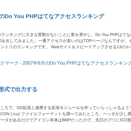
月のDo You PHPはてなアクセスランキング
HP?のランキングに大きな変動がないことに業を煮やし、Do You PHPはて
10を出してみました。一番アクセスが多いのはTOPページなんですが、
ントリのランキングです。 Webサイトをスピードアップさせる13のル
O形式で出力する
さんのところで、GD拡張と連携する拡張モジュールを作っていらっしゃるよう
ws ICON (.ico) ファイルフォーマットを調べてみたところ、ヘッダが少し
ータがあるだけでアイコン本体はBMPだったので、先日のブツにICO