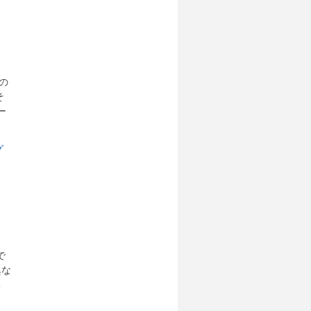
なの
そ
ー
で
異な
形