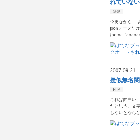
れていない
雑記
今更ながら、は
jsonデータだ
{name: 'aaaaaa
2007
-
09
-
21
疑似無名関
PHP
これは面白い。
だと思う。文字
しないとなら