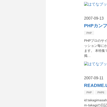
2007
-
09
-
13
PHPカンフ
PHP
PHPプロのサ
ッション毎に
ます。 本特
掲…
2007
-
09
-
11
README.
PHP
PHP6
id:takagim
m-takag