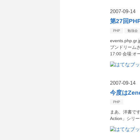
2007
-
09
-
14
第27回PH
PHP
勉強会
events.p
プンドリームさんで
17:00 会場:オー
2007
-
09
-
14
今度はZen
PHP
まあ、洋書ですが。。
Action」シ